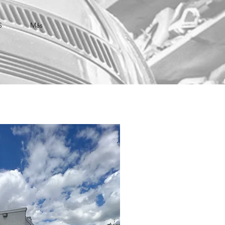
S
Más