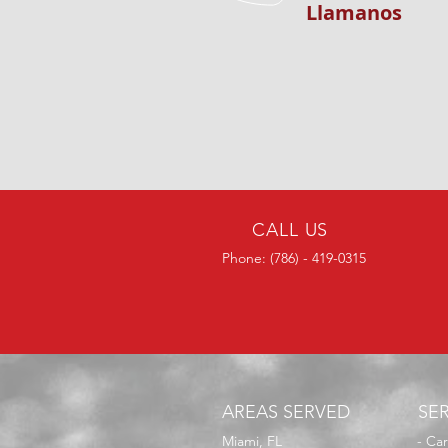
Llamanos
CALL US
Phone: (786) - 419-0315
AREAS SERVED
SE
Miami, FL
- Ca