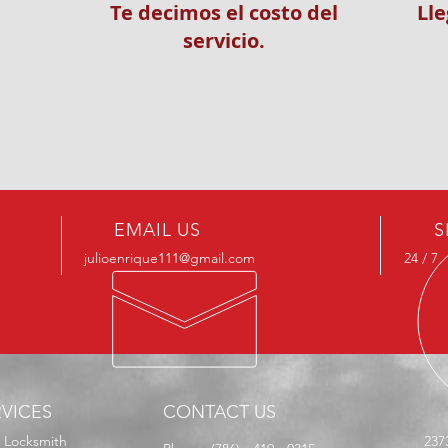
Te decimos el costo del
Ll
servicio.
EMAIL US
S
julioenrique111@gmail.com
24 / 7
RVICES
CONTACT US
r Locksmith
2373