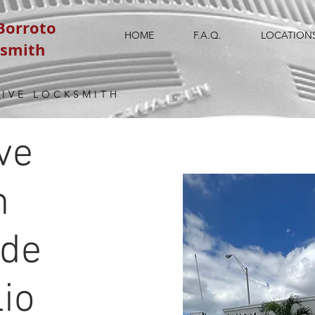
 Borroto
HOME
F.A.Q.
LOCATION
ksmith
IVE LOCKSMITH
ve
h
 de
lio